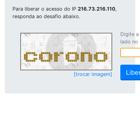
Para liberar o acesso
do IP
216.73.216.110
,
responda ao desafio abaixo.
Digite 
lado no
[trocar imagem]